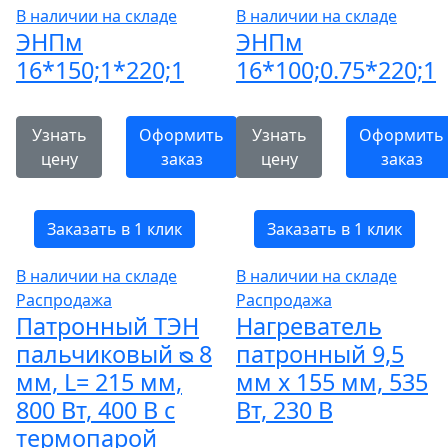
В наличии на складе
В наличии на складе
ЭНПм
ЭНПм
16*150;1*220;1
16*100;0.75*220;1
Узнать
Оформить
Узнать
Оформить
цену
заказ
цену
заказ
Заказать в 1 клик
Заказать в 1 клик
В наличии на складе
В наличии на складе
Распродажа
Распродажа
Патронный ТЭН
Нагреватель
пальчиковый ᴓ 8
патронный 9,5
мм, L= 215 мм,
мм x 155 мм, 535
800 Вт, 400 В с
Вт, 230 В
термопарой