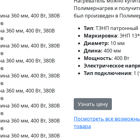
Нагреватель можно купит
Полимернагрев и получить
был произведен в Полимер
Тип
: ТЭНП патронный
а 360 мм, 400 Вт, 380В
Маркировка
: ЭНП 13*
ев
Диаметр:
10 мм
Длина:
400 мм
Мощность
: 400 Вт
а 360 мм, 400 Вт, 380В
Электрическое напр
ев
Тип подключения
: 1
а 360 мм, 400 Вт, 380В
ев
Узнать цену
Посмотреть все возможные
товара