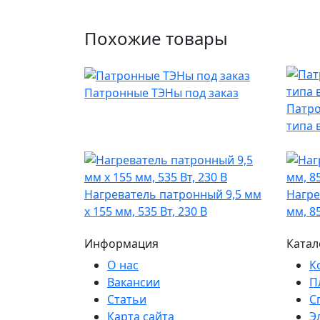
Похожие товары
Патронные ТЭНы под заказ
Патро
типа 
Нагреватель патронный 9,5 мм
Нагре
x 155 мм, 535 Вт, 230 В
мм, 85
Информация
Катал
О нас
К
Вакансии
П
Статьи
С
Карта сайта
Э