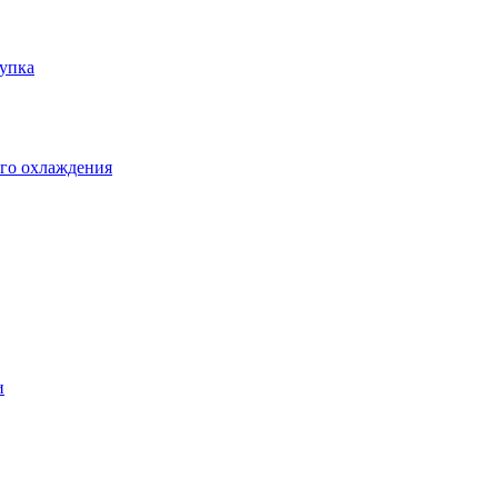
упка
го охлаждения
и