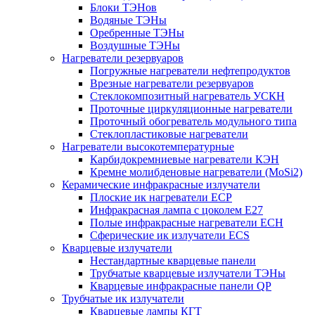
Блоки ТЭНов
Водяные ТЭНы
Оребренные ТЭНы
Воздушные ТЭНы
Нагреватели резервуаров
Погружные нагреватели нефтепродуктов
Врезные нагреватели резервуаров
Стеклокомпозитный нагреватель УСКН
Проточные циркуляционные нагреватели
Проточный обогреватель модульного типа
Стеклопластиковые нагреватели
Нагреватели высокотемпературные
Карбидокремниевые нагреватели КЭН
Кремне молибденовые нагреватели (MoSi2)
Керамические инфракрасные излучатели
Плоские ик нагреватели ECP
Инфракрасная лампа с цоколем E27
Полые инфракрасные нагреватели ECH
Сферические ик излучатели ECS
Кварцевые излучатели
Нестандартные кварцевые панели
Трубчатые кварцевые излучатели ТЭНы
Кварцевые инфракрасные панели QP
Трубчатые ик излучатели
Кварцевые лампы КГТ