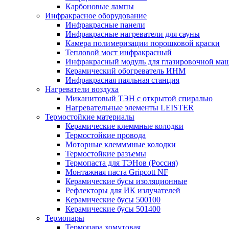
Карбоновые лампы
Инфракрасное оборудование
Инфракрасные панели
Инфракрасные нагреватели для сауны
Камера полимеризации порошковой краски
Тепловой мост инфракрасный
Инфракрасный модуль для глазировочной ма
Керамический обогреватель ИНМ
Инфракрасная паяльная станция
Нагреватели воздуха
Миканитовый ТЭН с открытой спиралью
Нагревательные элементы LEISTER
Термостойкие материалы
Керамические клеммные колодки
Термостойкие провода
Моторные клемммные колодки
Термостойкие разъемы
Термопаста для ТЭНов (Россия)
Монтажная паста Gripcott NF
Керамические бусы изоляционные
Рефлекторы для ИК излучателей
Керамические бусы 500100
Керамические бусы 501400
Термопары
Термопара хомутовая