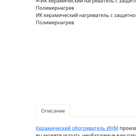
ИК керамический нагреватель с защитн
Полимернагрев
Описание
Керамический обогреватель ИНМ
произв
вы можете указать необходимые вам пар