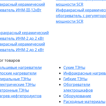
акрасный керамический
еватель ИНМ-III-12кВт
Инфракрасный керамичес
обогреватель с регулятор
мощности SCR
акрасный керамический
еватель ИНМ-2 до 2 кВт
ог товаров
ольцевые нагреватели
Сухие ТЭНы
лоские нагреватели
Инфракрасные нагрев
пиральные ТЭНы
Гибкие ТЭНы
лектрические ТЭНы
Обогреватели
атронные ТЭНы
электрошкафов
агрев нефтепродуктов
Оборудование
Расходные материалы