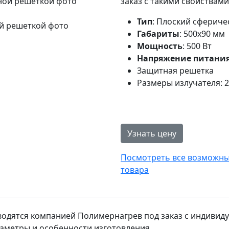
заказ с такими свойствами
Тип
: Плоский сфериче
ой решеткой фото
Габариты
: 500х90 мм
Мощность
: 500 Вт
Напряжение питани
Защитная решетка
Размеры излучателя: 
Узнать цену
Посмотреть все возможные
товара
одятся компанией Полимернагрев под заказ с индивиду
аметры и особенности изготовления.