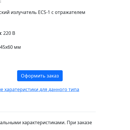
:
ский излучатель ECS-1 с отражателем
я
: 220 В
245х60 мм
Оформить заказ
 харатеристики для данного типа
альными характеристиками. При заказе