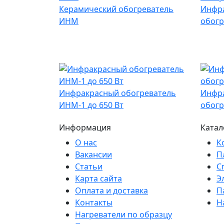
Керамический обогреватель
Инфр
ИНМ
обогр
Инфракрасный обогреватель
Инфр
ИНМ-1 до 650 Вт
обогр
Информация
Катал
О нас
К
Вакансии
П
Статьи
С
Карта сайта
Э
Оплата и доставка
П
Контакты
Н
Нагреватели по образцу