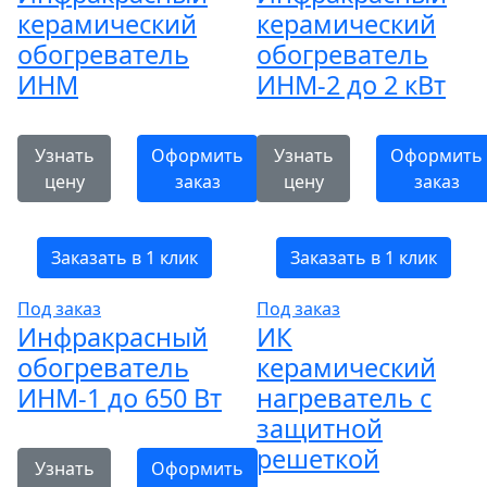
керамический
керамический
обогреватель
обогреватель
ИНМ
ИНМ-2 до 2 кВт
Узнать
Оформить
Узнать
Оформить
цену
заказ
цену
заказ
Заказать в 1 клик
Заказать в 1 клик
Под заказ
Под заказ
Инфракрасный
ИК
обогреватель
керамический
ИНМ-1 до 650 Вт
нагреватель с
защитной
решеткой
Узнать
Оформить