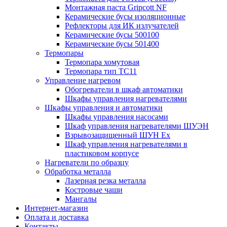
Монтажная паста Gripcott NF
Керамические бусы изоляционные
Рефлекторы для ИК излучателей
Керамические бусы 500100
Керамические бусы 501400
Термопары
Термопара хомутовая
Термопара тип TC11
Управление нагревом
Обогреватели в шкаф автоматики
Шкафы управления нагревателями
Шкафы управления и автоматики
Шкафы управления насосами
Шкаф управления нагревателями ШУЭН
Взрывозащищенный ШУН Ex
Шкаф управления нагревателями в
пластиковом корпусе
Нагреватели по образцу
Обработка металла
Лазерная резка металла
Костровые чаши
Мангалы
Интернет-магазин
Оплата и доставка
Контакты