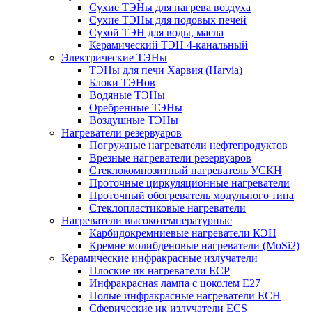
Сухие ТЭНы для нагрева воздуха
Сухие ТЭНы для подовых печей
Сухой ТЭН для воды, масла
Керамический ТЭН 4-канальный
Электрические ТЭНы
ТЭНы для печи Харвия (Harvia)
Блоки ТЭНов
Водяные ТЭНы
Оребренные ТЭНы
Воздушные ТЭНы
Нагреватели резервуаров
Погружные нагреватели нефтепродуктов
Врезные нагреватели резервуаров
Стеклокомпозитный нагреватель УСКН
Проточные циркуляционные нагреватели
Проточный обогреватель модульного типа
Стеклопластиковые нагреватели
Нагреватели высокотемпературные
Карбидокремниевые нагреватели КЭН
Кремне молибденовые нагреватели (MoSi2)
Керамические инфракрасные излучатели
Плоские ик нагреватели ECP
Инфракрасная лампа с цоколем E27
Полые инфракрасные нагреватели ECH
Сферические ик излучатели ECS