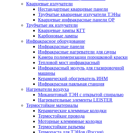
Кварцевые излучатели
Нестандартные кварцевые панели
Трубчатые кварцевые излучатели ТЭНы
Кварцевые инфракрасные панели QP
Трубчатые ик излучатели
Кварцевые лампы КГТ
Карбоновые лампы
Инфракрасное оборудование
Инфракрасные панели
Инфракрасные нагреватели для сауны
Камера полимеризации порошковой краски
Тепловой мост инфракрасный
Инфракрасный модуль для глазировочной
машины
Керамический обогреватель ИНМ
Инфракрасная паяльная станция
Нагреватели воздуха
Миканитовый ТЭН с открытой спиралью
Нагревательные элементы LEISTER
Термостойкие материалы
Керамические клеммные колодки
Термостойкие провода
Моторные клемммные колодки
Термостойкие разъемы
Термопаста для ТЭНов (Россия)