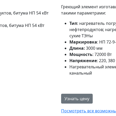
Греющий элемент изготавл
такими параметрами:
Тип
: нагреватель погр
ов, битума НП 54 кВт
нефтепродуктов; нагр
сухие ТЭНы
Маркировка
: НП 72-9
Длина:
3000 мм
Мощность
: 72000 Вт
Напряжение
: 220, 380
Нагревательный элеме
канальный
Узнать цену
Посмотреть все возможные