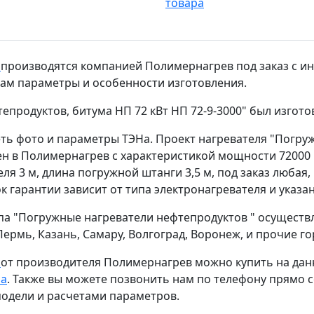
товара
в
производятся компанией Полимернагрев под заказ с и
вам параметры и особенности изготовления.
епродуктов, битума НП 72 кВт НП 72-9-3000" был изгото
ть фото и параметры ТЭНа. Проект нагревателя "Погруж
ен в Полимернагрев с характеристикой мощности 72000 В
я 3 м, длина погружной штанги 3,5 м, под заказ любая
 гарантии зависит от типа электронагревателя и указан
па "Погружные нагреватели нефтепродуктов " осуществл
, Пермь, Казань, Самару, Волгоград, Воронеж, и прочие
в
от производителя Полимернагрев можно купить на да
ра
. Также вы можете позвонить нам по телефону прямо 
одели и расчетами параметров.