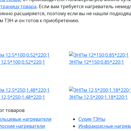
страницу товара
. Если вам требуется нагреватель немед
оянно расширяется, поэтому если вы не нашли подходящ
м ТЭН и он готов к приобретению.
12,5*100;0.52*220;1
ЭНПм 12*150;0.85*220;1
12,5*250;1.48*220;1
ЭНПм 12,5*200;1.18*220;1
ог товаров
ольцевые нагреватели
Сухие ТЭНы
лоские нагреватели
Инфракрасные нагрев