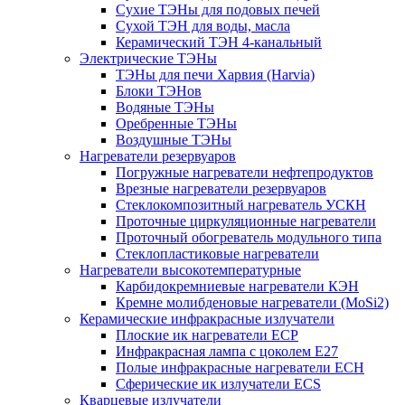
Сухие ТЭНы для подовых печей
Сухой ТЭН для воды, масла
Керамический ТЭН 4-канальный
Электрические ТЭНы
ТЭНы для печи Харвия (Harvia)
Блоки ТЭНов
Водяные ТЭНы
Оребренные ТЭНы
Воздушные ТЭНы
Нагреватели резервуаров
Погружные нагреватели нефтепродуктов
Врезные нагреватели резервуаров
Стеклокомпозитный нагреватель УСКН
Проточные циркуляционные нагреватели
Проточный обогреватель модульного типа
Стеклопластиковые нагреватели
Нагреватели высокотемпературные
Карбидокремниевые нагреватели КЭН
Кремне молибденовые нагреватели (MoSi2)
Керамические инфракрасные излучатели
Плоские ик нагреватели ECP
Инфракрасная лампа с цоколем E27
Полые инфракрасные нагреватели ECH
Сферические ик излучатели ECS
Кварцевые излучатели