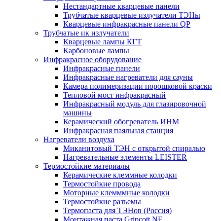
Нестандартные кварцевые панели
Трубчатые кварцевые излучатели ТЭНы
Кварцевые инфракрасные панели QP
Трубчатые ик излучатели
Кварцевые лампы КГТ
Карбоновые лампы
Инфракрасное оборудование
Инфракрасные панели
Инфракрасные нагреватели для сауны
Камера полимеризации порошковой краски
Тепловой мост инфракрасный
Инфракрасный модуль для глазировочной
машины
Керамический обогреватель ИНМ
Инфракрасная паяльная станция
Нагреватели воздуха
Миканитовый ТЭН с открытой спиралью
Нагревательные элементы LEISTER
Термостойкие материалы
Керамические клеммные колодки
Термостойкие провода
Моторные клемммные колодки
Термостойкие разъемы
Термопаста для ТЭНов (Россия)
Монтажная паста Gripcott NF