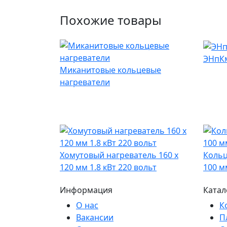
Похожие товары
ЭНпКм
Миканитовые кольцевые
нагреватели
Хомутовый нагреватель 160 х
Кольц
120 мм 1.8 кВт 220 вольт
100 м
Информация
Катал
О нас
К
Вакансии
П