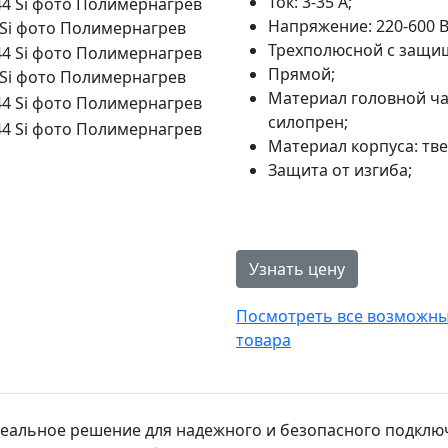
Ток: 3-35 А;
Напряжение: 220-600 В
 Si фото Полимернагрев
Трехполюсной с защи
Прямой;
 Si фото Полимернагрев
Материал головной ча
силопрен;
Материал корпуса: тв
Защита от изгиба;
Узнать цену
Посмотреть все возможные
товара
идеальное решение для надежного и безопасного подклю