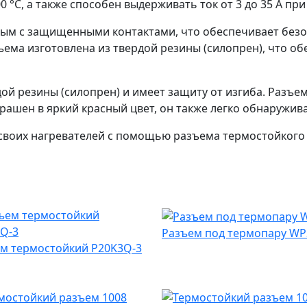
°С, а также способен выдерживать ток от 3 до 35 А при 
ным с защищенными контактами, что обеспечивает безо
ъема изготовлена из твердой резины (силопрен), что об
ой резины (силопрен) и имеет защиту от изгиба. Разъем
рашен в яркий красный цвет, он также легко обнаружива
своих нагревателей с помощью разъема термостойкого т
Разъем под термопару WP
м термостойкий P20K3Q-3