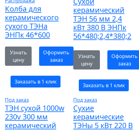
Сухой
Распродажа
Колба для
керамический
керамического
ТЭН 56 мм 2,4
сухого ТЭНа
кВт 380 В ЭНПк
ЭНПк 46*600
56*480;2,4*380;2
Узнать
Оформить
Узнать
Оформить
цену
заказ
цену
заказ
Заказать в 1 клик
Заказать в 1 клик
Под заказ
Под заказ
ТЭН сухой 1000w
Сухие
230v 300 мм
керамические
керамический
ТЭНы 5 кВт 220 В