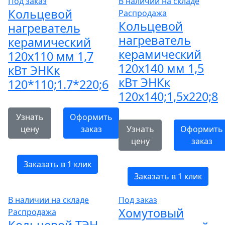
Под заказ
В наличии на складе
Кольцевой
Распродажа
Кольцевой
нагреватель
нагреватель
керамический
керамический
120х110 мм 1,7
120х140 мм 1,5
кВт ЭНКк
кВт ЭНКк
120*110;1.7*220;6
120x140;1,5x220;8
Узнать
Оформить
цену
заказ
Узнать
Оформить
цену
заказ
Заказать в 1 клик
Заказать в 1 клик
В наличии на складе
Под заказ
Хомутовый
Распродажа