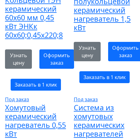
Кольцевой ТЭН
полукольцевой
керамический
керамический
60х60 мм 0,45
нагреватель 1,5
кВт ЭНКк
кВт
60x60;0,45x220;8
Узнать
Оформить
Узнать
Оформить
цену
заказ
цену
заказ
Заказать в 1 клик
Заказать в 1 клик
Под заказ
Под заказ
Хомутовый
Система из
керамический
хомутовых
нагреватель 0,55
керамических
кВт
нагревателей