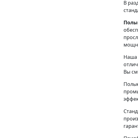
В раз
станд
Полы
обесп
просл
мощн
Наша 
отлич
Вы см
Полые
промы
эффек
Станд
произ
гаран