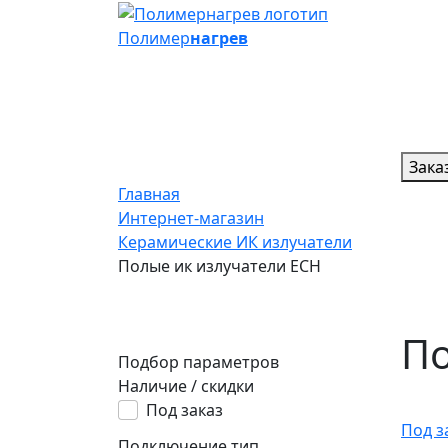
Полимер
нагрев
Зака
Главная
Интернет-магазин
Керамические ИК излучатели
Полые ик излучатели ECH
По
Подбор параметров
Наличие / скидки
Под заказ
Под з
Подключение тип