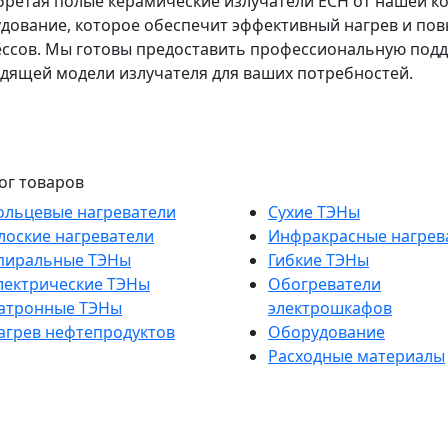
ретая полые керамические излучатели ECH от нашей к
дование, которое обеспечит эффективный нагрев и по
ссов. Мы готовы предоставить профессиональную подд
дящей модели излучателя для ваших потребностей.
ог товаров
ольцевые нагреватели
Сухие ТЭНы
лоские нагреватели
Инфракрасные нагрев
пиральные ТЭНы
Гибкие ТЭНы
лектрические ТЭНы
Обогреватели
атронные ТЭНы
электрошкафов
агрев нефтепродуктов
Оборудование
Расходные материалы