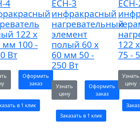
H-4
ECH-3
ECH-
фракрасный
инфракрасный
инфр
греватель
нагревательный
кера
ый 122 х
элемент
нагр
 мм 100 -
полый 60 х
122 
0 Вт
60 мм 50 -
75 - 
250 Вт
ать
Оформить
Узнать
ну
заказ
цену
Узнать
Оформить
цену
заказ
казать в 1 клик
Заказ
Заказать в 1 клик