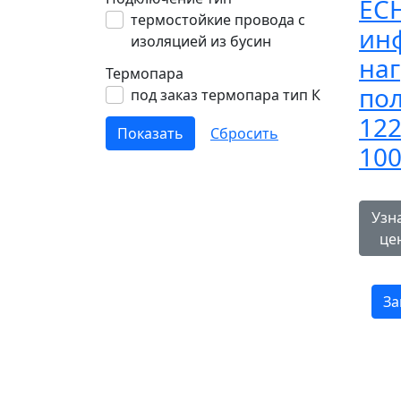
EC
термостойкие провода с
ин
изоляцией из бусин
на
Термопара
пол
под заказ термопара тип К
122
100
Узн
це
За