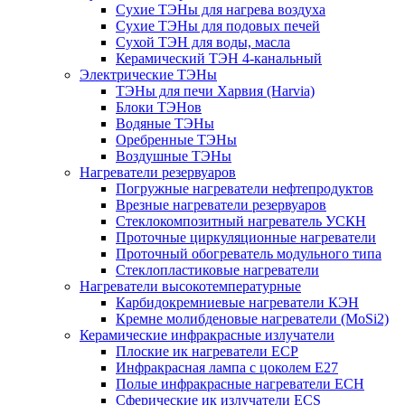
Сухие ТЭНы для нагрева воздуха
Сухие ТЭНы для подовых печей
Сухой ТЭН для воды, масла
Керамический ТЭН 4-канальный
Электрические ТЭНы
ТЭНы для печи Харвия (Harvia)
Блоки ТЭНов
Водяные ТЭНы
Оребренные ТЭНы
Воздушные ТЭНы
Нагреватели резервуаров
Погружные нагреватели нефтепродуктов
Врезные нагреватели резервуаров
Стеклокомпозитный нагреватель УСКН
Проточные циркуляционные нагреватели
Проточный обогреватель модульного типа
Стеклопластиковые нагреватели
Нагреватели высокотемпературные
Карбидокремниевые нагреватели КЭН
Кремне молибденовые нагреватели (MoSi2)
Керамические инфракрасные излучатели
Плоские ик нагреватели ECP
Инфракрасная лампа с цоколем E27
Полые инфракрасные нагреватели ECH
Сферические ик излучатели ECS