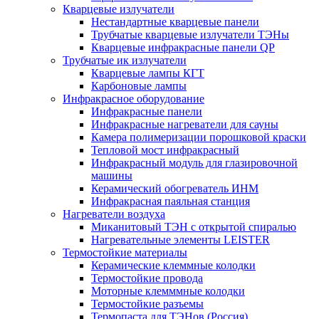
Кварцевые излучатели
Нестандартные кварцевые панели
Трубчатые кварцевые излучатели ТЭНы
Кварцевые инфракрасные панели QP
Трубчатые ик излучатели
Кварцевые лампы КГТ
Карбоновые лампы
Инфракрасное оборудование
Инфракрасные панели
Инфракрасные нагреватели для сауны
Камера полимеризации порошковой краски
Тепловой мост инфракрасный
Инфракрасный модуль для глазировочной
машины
Керамический обогреватель ИНМ
Инфракрасная паяльная станция
Нагреватели воздуха
Миканитовый ТЭН с открытой спиралью
Нагревательные элементы LEISTER
Термостойкие материалы
Керамические клеммные колодки
Термостойкие провода
Моторные клемммные колодки
Термостойкие разъемы
Термопаста для ТЭНов (Россия)