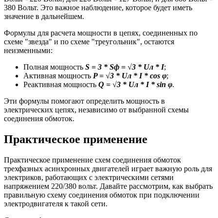
380 Вольт. Это важное наблюдение, которое будет иметь
значение в дальнейшем.
Формулы для расчета мощности в цепях, соединенных по
схеме "звезда" и по схеме "треугольник", остаются
неизменными:
Полная мощность
S = 3 * Sф = √3 * Uл * I
;
Активная мощность
P = √3 * Uл * I * cos φ
;
Реактивная мощность
Q = √3 * Uл * I * sin φ
.
Эти формулы помогают определить мощность в
электрических цепях, независимо от выбранной схемы
соединения обмоток.
Практическое применение
Практическое применение схем соединения обмоток
трехфазных асинхронных двигателей играет важную роль для
электриков, работающих с электрическими сетями
напряжением 220/380 вольт. Давайте рассмотрим, как выбрать
правильную схему соединения обмоток при подключении
электродвигателя к такой сети.