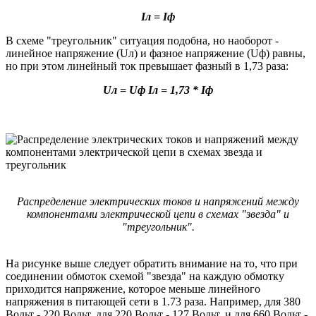
Iл = Iф
В схеме "треугольник" ситуация подобна, но наоборот -
линейное напряжение (Uл) и фазное напряжение (Uф) равны,
но при этом линейный ток превышает фазный в 1,73 раза:
Uл = Uф Iл = 1,73 * Iф
Распределение электрических токов и напряжений между
компонентами электрической цепи в схемах "звезда" и
"треугольник".
На рисунке выше следует обратить внимание на то, что при
соединении обмоток схемой "звезда" на каждую обмотку
приходится напряжение, которое меньше линейного
напряжения в питающей сети в 1.73 раза. Например, для 380
Вольт - 220 Вольт, для 220 Вольт - 127 Вольт, и для 660 Вольт -