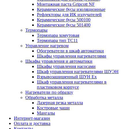
Монтажная паста Gripcott NF
Керамические бусы изоляционные
Рефлекторы для ИК излучателей
Керамические бусы 500100
Керамические бусы 501400
Термопары
Термопара хомутовая
Термопара тип TC11
Управление нагревом
Обогреватели в шкаф автоматики
Шкафы управления нагревателями
Шкафы управления и автоматики
Шкафы управления насосами
Шкаф управления нагревателями ШУЭН
Взрывозащищенный ШУН Ex
Шкаф управления нагревателями в
пластиковом корпусе
Нагреватели по образцу
Обработка металла
Лазерная резка металла
Костровые чаши
Мангалы
Интернет-магазин
Оплата и доставка
Контакты