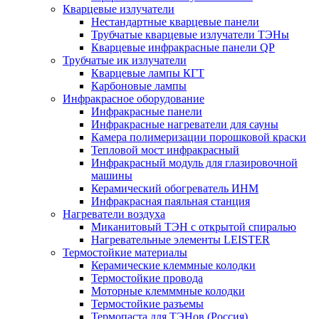
Кварцевые излучатели
Нестандартные кварцевые панели
Трубчатые кварцевые излучатели ТЭНы
Кварцевые инфракрасные панели QP
Трубчатые ик излучатели
Кварцевые лампы КГТ
Карбоновые лампы
Инфракрасное оборудование
Инфракрасные панели
Инфракрасные нагреватели для сауны
Камера полимеризации порошковой краски
Тепловой мост инфракрасный
Инфракрасный модуль для глазировочной
машины
Керамический обогреватель ИНМ
Инфракрасная паяльная станция
Нагреватели воздуха
Миканитовый ТЭН с открытой спиралью
Нагревательные элементы LEISTER
Термостойкие материалы
Керамические клеммные колодки
Термостойкие провода
Моторные клемммные колодки
Термостойкие разъемы
Термопаста для ТЭНов (Россия)