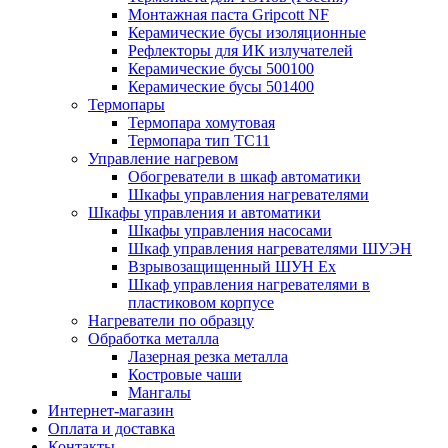
Монтажная паста Gripcott NF
Керамические бусы изоляционные
Рефлекторы для ИК излучателей
Керамические бусы 500100
Керамические бусы 501400
Термопары
Термопара хомутовая
Термопара тип TC11
Управление нагревом
Обогреватели в шкаф автоматики
Шкафы управления нагревателями
Шкафы управления и автоматики
Шкафы управления насосами
Шкаф управления нагревателями ШУЭН
Взрывозащищенный ШУН Ex
Шкаф управления нагревателями в
пластиковом корпусе
Нагреватели по образцу
Обработка металла
Лазерная резка металла
Костровые чаши
Мангалы
Интернет-магазин
Оплата и доставка
Контакты