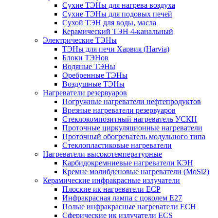
Сухие ТЭНы для нагрева воздуха
Сухие ТЭНы для подовых печей
Сухой ТЭН для воды, масла
Керамический ТЭН 4-канальный
Электрические ТЭНы
ТЭНы для печи Харвия (Harvia)
Блоки ТЭНов
Водяные ТЭНы
Оребренные ТЭНы
Воздушные ТЭНы
Нагреватели резервуаров
Погружные нагреватели нефтепродуктов
Врезные нагреватели резервуаров
Стеклокомпозитный нагреватель УСКН
Проточные циркуляционные нагреватели
Проточный обогреватель модульного типа
Стеклопластиковые нагреватели
Нагреватели высокотемпературные
Карбидокремниевые нагреватели КЭН
Кремне молибденовые нагреватели (MoSi2)
Керамические инфракрасные излучатели
Плоские ик нагреватели ECP
Инфракрасная лампа с цоколем E27
Полые инфракрасные нагреватели ECH
Сферические ик излучатели ECS